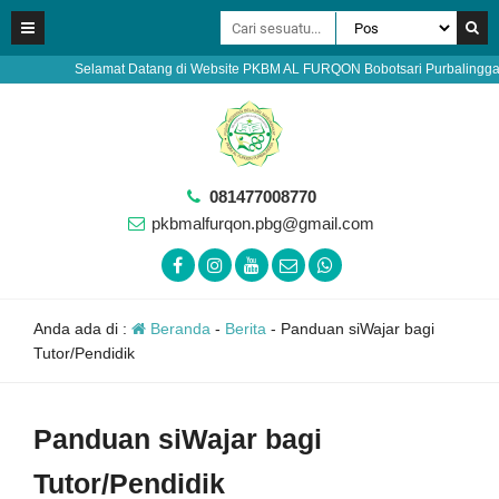
Selamat Datang di Website PKBM AL FURQON Bobotsari Purbalingga - Pendaftara
081477008770
pkbmalfurqon.pbg@gmail.com
Anda ada di :
Beranda
-
Berita
-
Panduan siWajar bagi
Tutor/Pendidik
Panduan siWajar bagi
Tutor/Pendidik