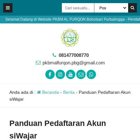
mat Datang di Website PKBM AL FURQON Bobotsari Purbalingga - Pendaftaran Warg
081477008770
pkbmalfurqon.pbg@gmail.com
Anda ada di :
Beranda
-
Berita
-
Panduan Pedaftaran Akun
siWajar
Panduan Pedaftaran Akun
siWajar