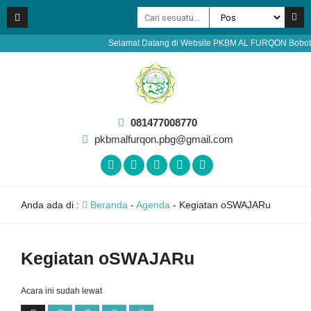
Selamat Datang di Website PKBM AL FURQON Bobotsari 
081477008770
pkbmalfurqon.pbg@gmail.com
Anda ada di :
Beranda
-
Agenda
-
Kegiatan oSWAJARu
Kegiatan oSWAJARu
Acara ini sudah lewat