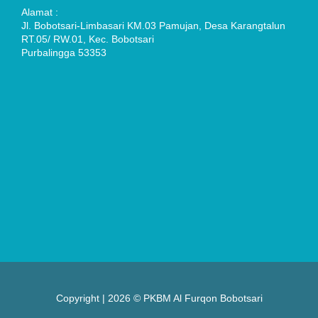
Alamat :
Jl. Bobotsari-Limbasari KM.03 Pamujan, Desa Karangtalun
RT.05/ RW.01, Kec. Bobotsari
Purbalingga 53353
Copyright | 2026 © PKBM Al Furqon Bobotsari