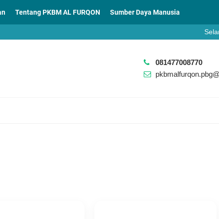
an
Tentang PKBM AL FURQON
Sumber Daya Manusia
Selamat
https://
081477008770
pkbmalfurqon.pbg