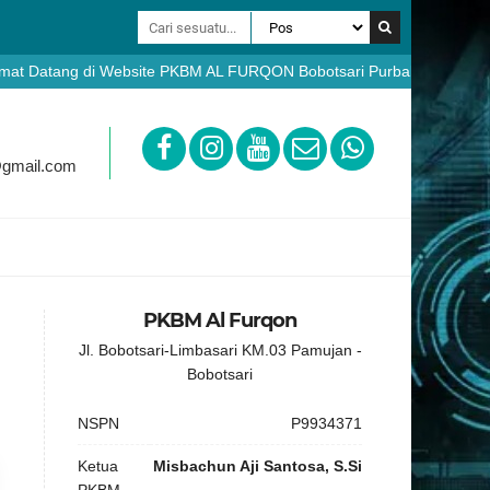
 Datang di Website PKBM AL FURQON Bobotsari Purbalingga - Pendaftar
ppdb.pkbmalfurqon.sch.id
@gmail.com
PKBM Al Furqon
Jl. Bobotsari-Limbasari KM.03 Pamujan -
Bobotsari
NSPN
P9934371
Ketua
Misbachun Aji Santosa, S.Si