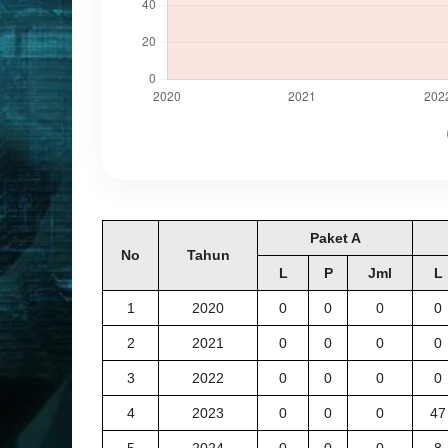
Paket A
No
Tahun
L
P
Jml
L
1
2020
0
0
0
0
2
2021
0
0
0
0
3
2022
0
0
0
0
4
2023
0
0
0
47