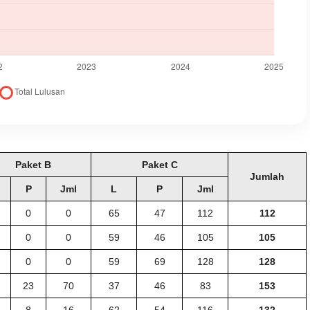
Paket B
Paket C
Jumlah
P
Jml
L
P
Jml
0
0
65
47
112
112
0
0
59
46
105
105
0
0
59
69
128
128
23
70
37
46
83
153