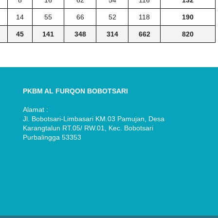
8
16
62
54
116
132
14
55
66
52
118
190
45
141
348
314
662
820
PKBM AL FURQON BOBOTSARI
Alamat :
Jl. Bobotsari-Limbasari KM.03 Pamujan, Desa
Karangtalun RT.05/ RW.01, Kec. Bobotsari
Purbalingga 53353