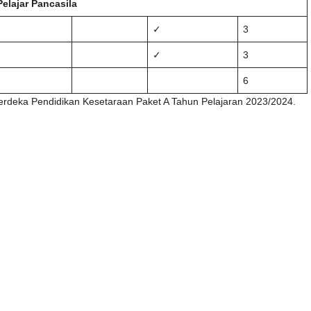
elajar Pancasila
✓
3
✓
3
6
erdeka Pendidikan Kesetaraan Paket A Tahun Pelajaran 2023/2024.
Bobot Satuan Kredit Kompetensi (SKK)
Kelas V
Smt 1
Smt 2
14
14
2
2
2
2