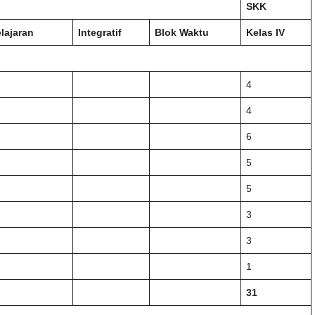
SKK
lajaran
Integratif
Blok Waktu
Kelas IV
4
4
6
5
5
3
3
1
31