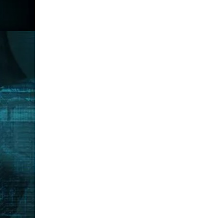
Ma
Kelompok Mata Pelajaran Umum
1
Pendidikan Agama dan Budi Pekerti
✓
2
Pendidikan Pancasila
✓
3
Bahasa Indonesia
✓
4
Matematika
✓
5
IPA
✓
6
IPS
✓
7
Bahasa Inggris
✓
8
PJOK
✓
9
Seni Budaya
✓
10
Bahasa Jawa
✓