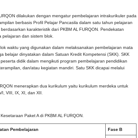
N dilakukan dengan mengatur pembelajaran intrakurikuler pada
ilan berbasis Profil Pelajar Pancasila dalam satu tahun pelajaran
n berdasarkan karakteristik dari PKBM AL FURQON. Pendekatan
 pelajaran dan sistem blok.
k waktu yang digunakan dalam melaksanakan pembelajaran mata
rga belajar dinyatakan dalam Satuan Kredit Kompetensi (SKK). SKK
peserta didik dalam mengikuti program pembelajaran pendidikan
eterampilan, dan/atau kegiatan mandiri. Satu SKK dicapai melalui
N menerapkan dua kurikulum yaitu kurikulum merdeka untuk
, VIII, IX, XI, dan XII.
an Kesetaraan Paket A di PKBM AL FURQON.
atan Pembelajaran
Fase B