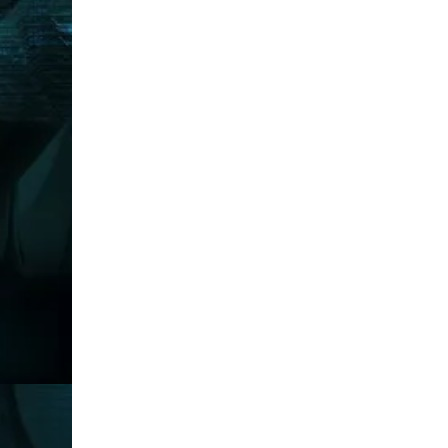
Jumlah SKK
Pemberdayaan dan Keterampilan Berbasis Profil Pelajar 
1
Pemberdayaan
2
Keterampilan
Komputer
Desain Grafis
Jumlah SKK
No.
Mata Pelajaran
Kelompok Umum