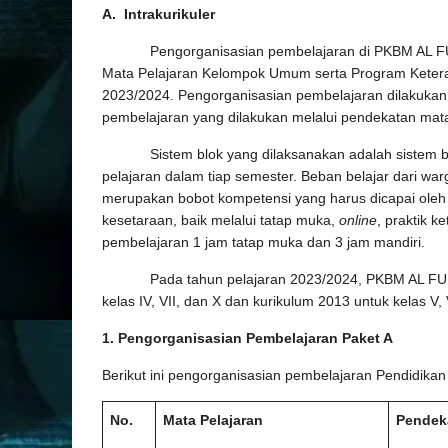
A. Intrakurikuler
Pengorganisasian pembelajaran di PKBM AL FURQO
Mata Pelajaran Kelompok Umum serta Program Keteramp
2023/2024. Pengorganisasian pembelajaran dilakuka
pembelajaran yang dilakukan melalui pendekatan mata
Sistem blok yang dilaksanakan adalah sistem blo
pelajaran dalam tiap semester. Beban belajar dari wa
merupakan bobot kompetensi yang harus dicapai oleh 
kesetaraan, baik melalui tatap muka,
online
, praktik k
pembelajaran 1 jam tatap muka dan 3 jam mandiri.
Pada tahun pelajaran 2023/2024, PKBM AL FURQO
kelas IV, VII, dan X dan kurikulum 2013 untuk kelas V, VI
1. Pengorganisasian Pembelajaran Paket A
Berikut ini pengorganisasian pembelajaran Pendidik
No.
Mata Pelajaran
Pendek