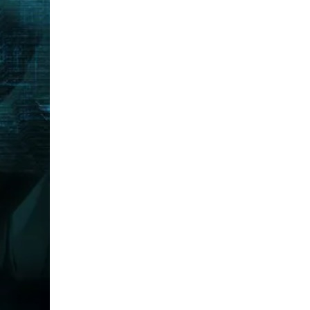
3
Bahasa Indonesia
4
Matematika
5
Ilmu Pengetahuan Alam
6
Ilmu Pengetahuan Sosial
Kelompok Khusus
7
Pemberdayaan
8
Keterampilan
Jumlah Beban Belajar SKK ditempuh
No.
Mata Pelajaran
Pe