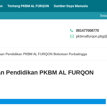
an
Tentang PKBM AL FURQON
Sumber Daya Manusia
Selamat Data
https://ppdb
081477008770
pkbmalfurqon.pbg
tuan Pendidikan PKBM AL FURQON Bobotsari Purbalingga
uan Pendidikan PKBM AL FURQON