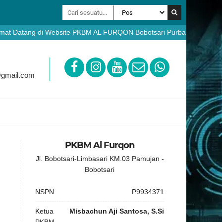
ng di Website PKBM AL FURQON Bobotsari Purbalingga - Pendaftaran W
.pkbmalfurqon.sch.id
@gmail.com
PKBM Al Furqon
Jl. Bobotsari-Limbasari KM.03 Pamujan -
Bobotsari
NSPN
P9934371
Ketua
Misbachun Aji Santosa, S.Si