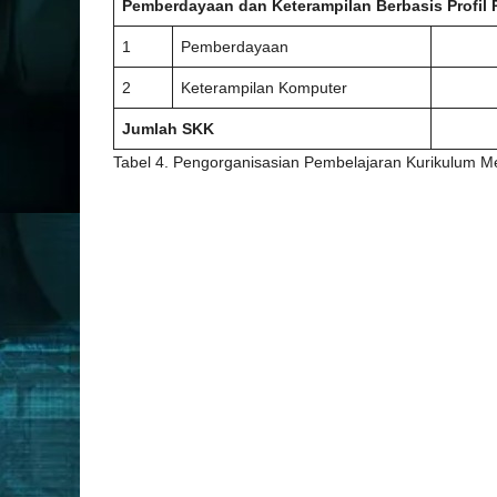
Pemberdayaan dan Keterampilan Berbasis Profil P
1
Pemberdayaan
2
Keterampilan Komputer
Jumlah SKK
Tabel 4. Pengorganisasian Pembelajaran Kurikulum M
No.
Mata Pelajaran
Kelompok Umum
1
Pendidikan Agama dan Budi Pekerti
2
Pendidikan Pancasila dan Kewarganegaraan