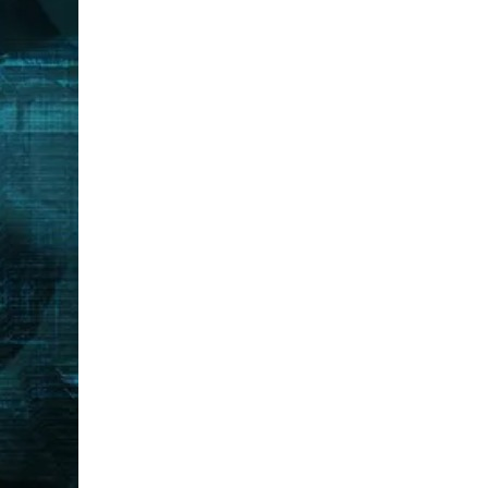
1
Pendidikan Agama dan Budi Pekerti
2
Pendidikan Pancasila
3
Bahasa Indonesia
4
Bahasa Inggris
5
Matematika
6
IPA
7
IPS
Kelompok Khusus
1
Pemberdayaan
2
Keterampilan
Komputer
Desain Grafis