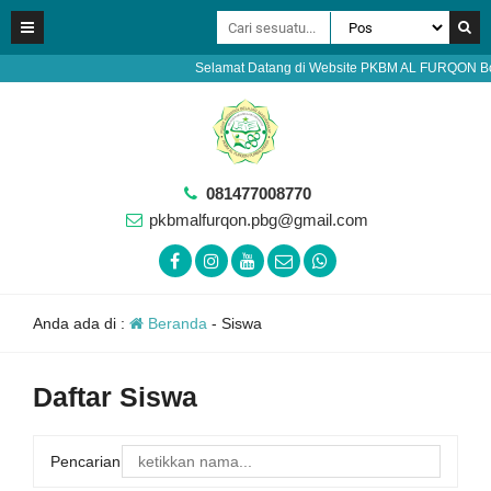
Selamat Datang di Website PKBM AL FURQON Bobots
081477008770
pkbmalfurqon.pbg@gmail.com
Anda ada di :
Beranda
-
Siswa
Daftar Siswa
Pencarian