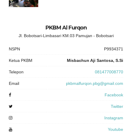
PKBM Al Furqon
Jl. Bobotsari-Limbasari KM.03 Pamujan - Bobotsari
NSPN
P9934371
Ketua PKBM
Misbachun Aji Santosa, S.Si
Telepon
081477008770
Email
pkbmalfurqon.pbg@gmail.com
Facebook
Twitter
Instagram
Youtube