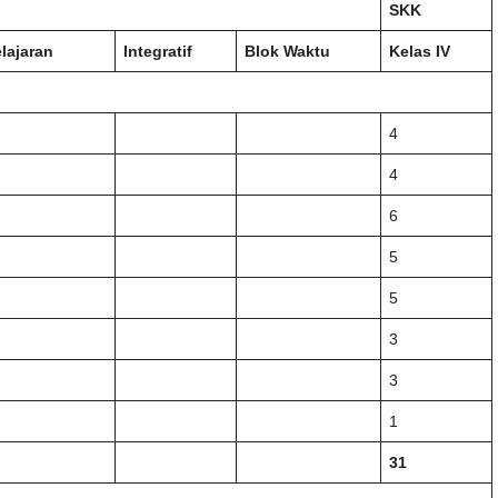
SKK
lajaran
Integratif
Blok Waktu
Kelas IV
4
4
6
5
5
3
3
1
31