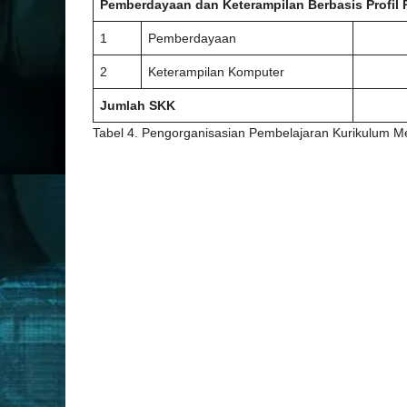
Pemberdayaan dan Keterampilan Berbasis Profil P
1
Pemberdayaan
2
Keterampilan Komputer
Jumlah SKK
Tabel 4. Pengorganisasian Pembelajaran Kurikulum M
No.
Mata Pelajaran
Kelompok Umum
1
Pendidikan Agama dan Budi Pekerti
2
Pendidikan Pancasila dan Kewarganegaraan