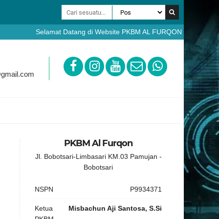
Selamat Datang di Website PKBM AL FURQON Bobotsari Purbalingga 
https://ppdb.pkbmalfurqon.sch.id
@gmail.com
PKBM Al Furqon
Jl. Bobotsari-Limbasari KM.03 Pamujan -
Bobotsari
NSPN
P9934371
Ketua
Misbachun Aji Santosa, S.Si