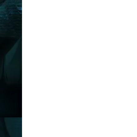
Jumlah SKK
Pemberdayaan dan Keterampilan Berbasis Profil Pelajar 
1
Pemberdayaan
2
Keterampilan
Komputer
Desain Grafis
Jumlah SKK
No.
Mata Pelajaran
Kelompok Umum