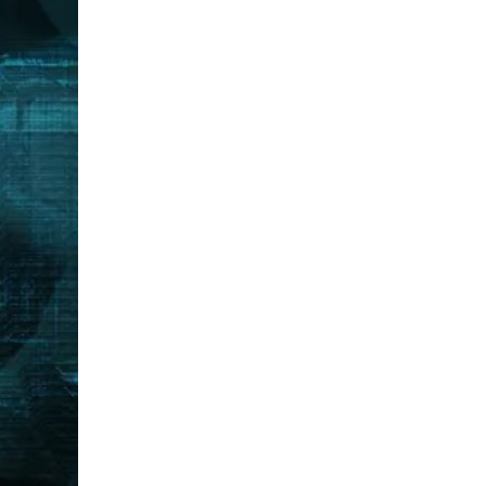
1
Pendidikan Agama dan Budi Pekerti
2
Pendidikan Pancasila
3
Bahasa Indonesia
4
Bahasa Inggris
5
Matematika
6
IPA
7
IPS
Kelompok Khusus
1
Pemberdayaan
2
Keterampilan
Komputer
Desain Grafis