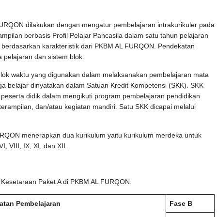
N dilakukan dengan mengatur pembelajaran intrakurikuler pada
ilan berbasis Profil Pelajar Pancasila dalam satu tahun pelajaran
n berdasarkan karakteristik dari PKBM AL FURQON. Pendekatan
 pelajaran dan sistem blok.
k waktu yang digunakan dalam melaksanakan pembelajaran mata
rga belajar dinyatakan dalam Satuan Kredit Kompetensi (SKK). SKK
peserta didik dalam mengikuti program pembelajaran pendidikan
eterampilan, dan/atau kegiatan mandiri. Satu SKK dicapai melalui
N menerapkan dua kurikulum yaitu kurikulum merdeka untuk
, VIII, IX, XI, dan XII.
an Kesetaraan Paket A di PKBM AL FURQON.
atan Pembelajaran
Fase B