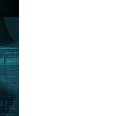
Ma
Kelompok Mata Pelajaran Umum
1
Pendidikan Agama dan Budi Pekerti
✓
2
Pendidikan Pancasila
✓
3
Bahasa Indonesia
✓
4
Matematika
✓
5
IPA
✓
6
IPS
✓
7
Bahasa Inggris
✓
8
PJOK
✓
9
Seni Budaya
✓
10
Bahasa Jawa
✓