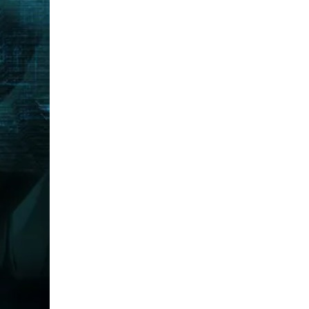
3
Bahasa Indonesia
4
Matematika
5
Ilmu Pengetahuan Alam
6
Ilmu Pengetahuan Sosial
Kelompok Khusus
7
Pemberdayaan
8
Keterampilan
Jumlah Beban Belajar SKK ditempuh
No.
Mata Pelajaran
Pe