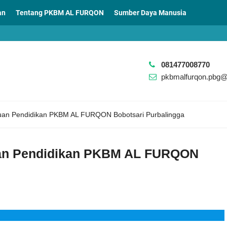
an
Tentang PKBM AL FURQON
Sumber Daya Manusia
081477008770
pkbmalfurqon.pbg
tuan Pendidikan PKBM AL FURQON Bobotsari Purbalingga
uan Pendidikan PKBM AL FURQON