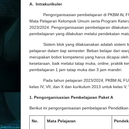
A. Intrakurikuler
Pengorganisasian pembelajaran di PKBM AL FURQO
Mata Pelajaran Kelompok Umum serta Program Keteramp
2023/2024. Pengorganisasian pembelajaran dilakuka
pembelajaran yang dilakukan melalui pendekatan mata
Sistem blok yang dilaksanakan adalah sistem blo
pelajaran dalam tiap semester. Beban belajar dari wa
merupakan bobot kompetensi yang harus dicapai oleh 
kesetaraan, baik melalui tatap muka,
online
, praktik k
pembelajaran 1 jam tatap muka dan 3 jam mandiri.
Pada tahun pelajaran 2023/2024, PKBM AL FURQO
kelas IV, VII, dan X dan kurikulum 2013 untuk kelas V, VI
1. Pengorganisasian Pembelajaran Paket A
Berikut ini pengorganisasian pembelajaran Pendidik
No.
Mata Pelajaran
Pendek