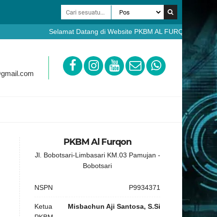
Selamat Datang di Website PKBM AL FURQON Bobotsari Pur
https://ppdb.pkbmalfurqon.sch.id
@gmail.com
PKBM Al Furqon
Jl. Bobotsari-Limbasari KM.03 Pamujan -
Bobotsari
NSPN
P9934371
Ketua
Misbachun Aji Santosa, S.Si