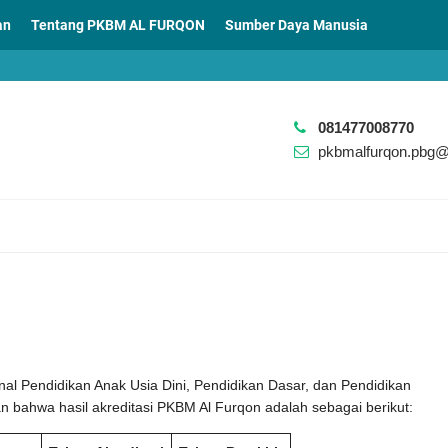
an
Tentang PKBM AL FURQON
Sumber Daya Manusia
081477008770
pkbmalfurqon.pbg
al Pendidikan Anak Usia Dini, Pendidikan Dasar, dan Pendidikan
hwa hasil akreditasi PKBM Al Furqon adalah sebagai berikut: