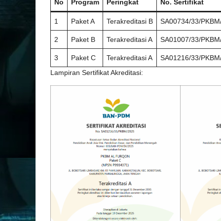
No
Program
Peringkat
No. Sertifikat
1
Paket A
Terakreditasi B
SA00734/33/PKBM
2
Paket B
Terakreditasi A
SA01007/33/PKBM
3
Paket C
Terakreditasi A
SA01216/33/PKBM
Lampiran Sertifikat Akreditasi: