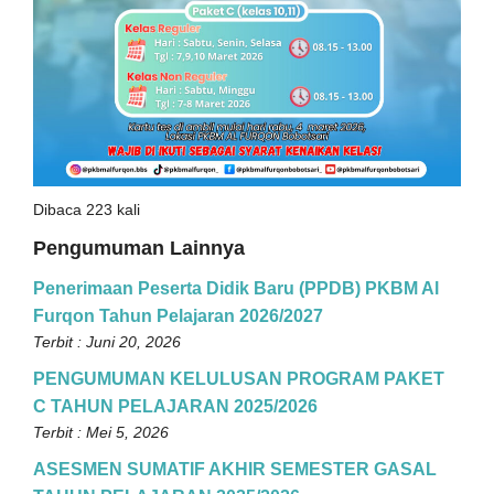
Dibaca 223 kali
Pengumuman Lainnya
Penerimaan Peserta Didik Baru (PPDB) PKBM Al
Furqon Tahun Pelajaran 2026/2027
Terbit : Juni 20, 2026
PENGUMUMAN KELULUSAN PROGRAM PAKET
C TAHUN PELAJARAN 2025/2026
Terbit : Mei 5, 2026
ASESMEN SUMATIF AKHIR SEMESTER GASAL