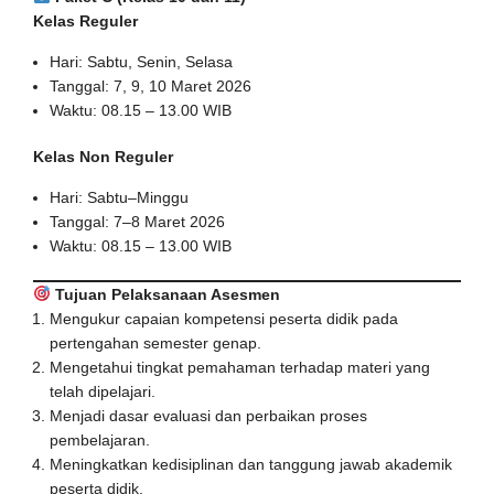
Kelas Reguler
Hari: Sabtu, Senin, Selasa
Tanggal: 7, 9, 10 Maret 2026
Waktu: 08.15 – 13.00 WIB
Kelas Non Reguler
Hari: Sabtu–Minggu
Tanggal: 7–8 Maret 2026
Waktu: 08.15 – 13.00 WIB
Tujuan Pelaksanaan Asesmen
Mengukur capaian kompetensi peserta didik pada
pertengahan semester genap.
Mengetahui tingkat pemahaman terhadap materi yang
telah dipelajari.
Menjadi dasar evaluasi dan perbaikan proses
pembelajaran.
Meningkatkan kedisiplinan dan tanggung jawab akademik
peserta didik.