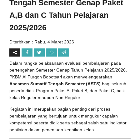
Tengah Semester Genap Paket
A,B dan C Tahun Pelajaran
2025/2026
Diterbitkan :
Rabu, 4 Maret 2026
Dalam rangka pelaksanaan evaluasi pembelajaran pada
pertengahan Semester Genap Tahun Pelajaran 2025/2026,
PKBM Al Furqon Bobotsari akan menyelenggarakan
Asesmen Sumatif Tengah Semester (ASTS)
bagi seluruh
peserta didik Program Paket A, Paket B, dan Paket C, baik
kelas Reguler maupun Non Reguler.
Kegiatan ini merupakan bagian penting dari proses
pembelajaran yang bertujuan untuk mengukur capaian
kompetensi peserta didik serta sebagai salah satu indikator
penilaian dalam penentuan kenaikan kelas.