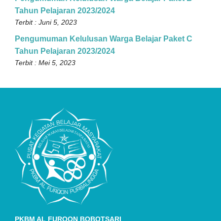
Tahun Pelajaran 2023/2024
Terbit : Juni 5, 2023
Pengumuman Kelulusan Warga Belajar Paket C
Tahun Pelajaran 2023/2024
Terbit : Mei 5, 2023
PKBM AL FURQON BOBOTSARI