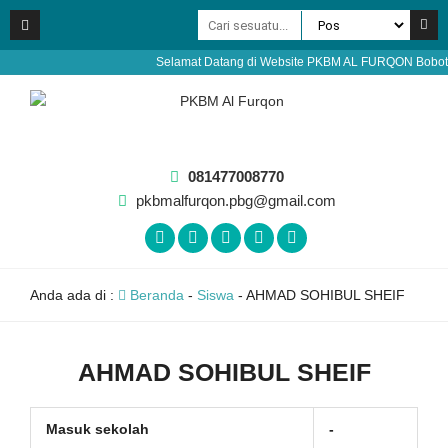
Selamat Datang di Website PKBM AL FURQON Bobotsari 
081477008770
pkbmalfurqon.pbg@gmail.com
Anda ada di :
Beranda
-
Siswa
-
AHMAD SOHIBUL SHEIF
AHMAD SOHIBUL SHEIF
Masuk sekolah
-