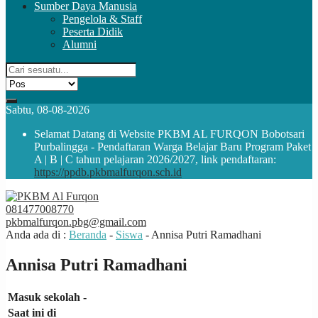
Sumber Daya Manusia
Pengelola & Staff
Peserta Didik
Alumni
Sabtu, 08-08-2026
Selamat Datang di Website PKBM AL FURQON Bobotsari
Purbalingga - Pendaftaran Warga Belajar Baru Program Paket
A | B | C tahun pelajaran 2026/2027, link pendaftaran:
https://ppdb.pkbmalfurqon.sch.id
081477008770
pkbmalfurqon.pbg@gmail.com
Anda ada di :
Beranda
-
Siswa
-
Annisa Putri Ramadhani
Annisa Putri Ramadhani
Masuk sekolah
-
Saat ini di