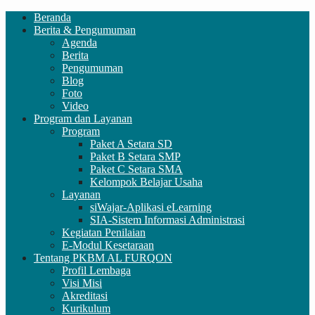
Beranda
Berita & Pengumuman
Agenda
Berita
Pengumuman
Blog
Foto
Video
Program dan Layanan
Program
Paket A Setara SD
Paket B Setara SMP
Paket C Setara SMA
Kelompok Belajar Usaha
Layanan
siWajar-Aplikasi eLearning
SIA-Sistem Informasi Administrasi
Kegiatan Penilaian
E-Modul Kesetaraan
Tentang PKBM AL FURQON
Profil Lembaga
Visi Misi
Akreditasi
Kurikulum