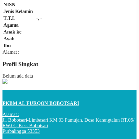
NISN
Jenis Kelamin
T.T.L
-, -
Agama
Anak ke
Ayah
Ibu
Alamat :
Profil Singkat
Belum ada data
PKBM AL FURQON BOBOTSARI
Alamat :
Jl. Bobotsari-Limbasari KM.03 Pamujan, Desa Karangtalun RT.05/
RW.01, Kec. Bobotsari
Purbalingga 53353