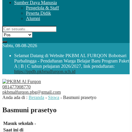
Sumber Daya Manusia
Pengelola & Staff
Peserta Didik
Alumni
Sabtu, 08-08-2026
Selamat Datang di Website PKBM AL FURQON Bobotsari
Purbalingga - Pendaftaran Warga Belajar Baru Program Paket
A | B | C tahun pelajaran 2026/2027, link pendaftaran:
https://ppdb.pkbmalfurqon.sch.id
081477008770
pkbmalfurqon.pbg@gmail.com
Anda ada di :
Beranda
-
Siswa
-
Basmuni prasetyo
Basmuni prasetyo
Masuk sekolah
-
Saat ini di