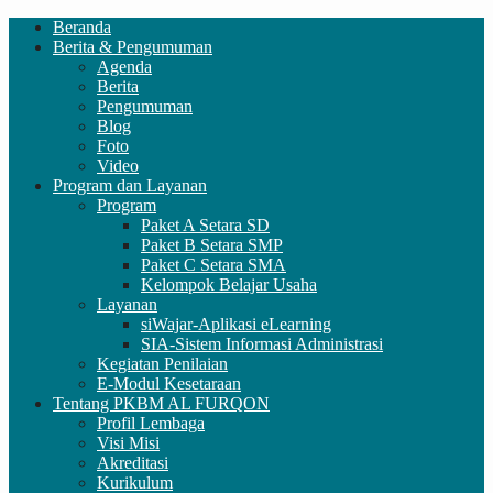
Beranda
Berita & Pengumuman
Agenda
Berita
Pengumuman
Blog
Foto
Video
Program dan Layanan
Program
Paket A Setara SD
Paket B Setara SMP
Paket C Setara SMA
Kelompok Belajar Usaha
Layanan
siWajar-Aplikasi eLearning
SIA-Sistem Informasi Administrasi
Kegiatan Penilaian
E-Modul Kesetaraan
Tentang PKBM AL FURQON
Profil Lembaga
Visi Misi
Akreditasi
Kurikulum