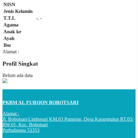
NISN
Jenis Kelamin
T.T.L
-, -
Agama
Anak ke
Ayah
Ibu
Alamat :
Profil Singkat
Belum ada data
PKBM AL FURQON BOBOTSARI
Alamat :
Jl. Bobotsari-Limbasari KM.03 Pamujan, Desa Karangtalun RT.05/
RW.01, Kec. Bobotsari
Purbalingga 53353