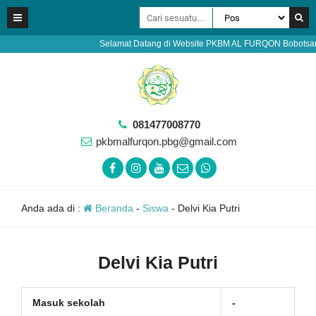
Selamat Datang di Website PKBM AL FURQON Bobotsari Pur
081477008770
pkbmalfurqon.pbg@gmail.com
Anda ada di :
Beranda
-
Siswa
-
Delvi Kia Putri
Delvi Kia Putri
Masuk sekolah
-