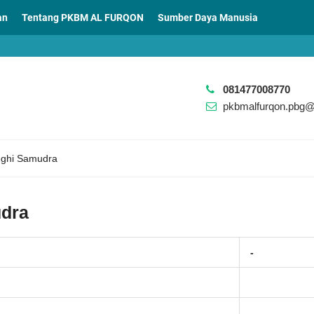
an
Tentang PKBM AL FURQON
Sumber Daya Manusia
081477008770
pkbmalfurqon.pbg
eghi Samudra
udra
-