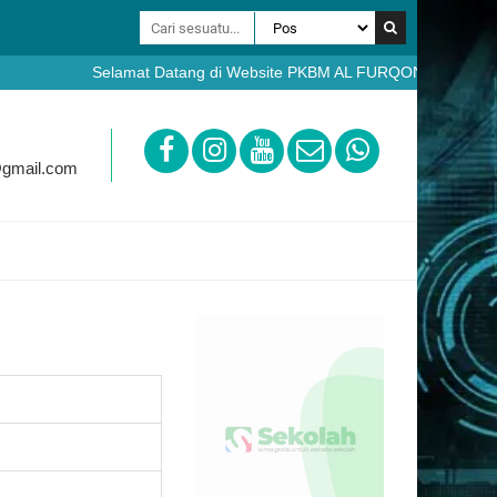
Selamat Datang di Website PKBM AL FURQON Bobotsari Purba
https://ppdb.pkbmalfurqon.sch.id
@gmail.com