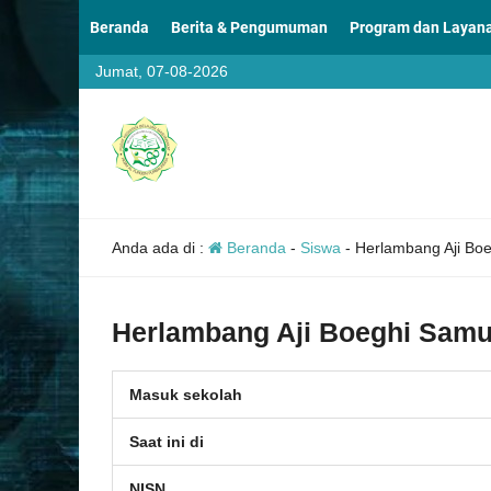
Beranda
Berita & Pengumuman
Program dan Layan
Jumat, 07-08-2026
Anda ada di :
Beranda
-
Siswa
-
Herlambang Aji Bo
Herlambang Aji Boeghi Sam
Masuk sekolah
Saat ini di
NISN