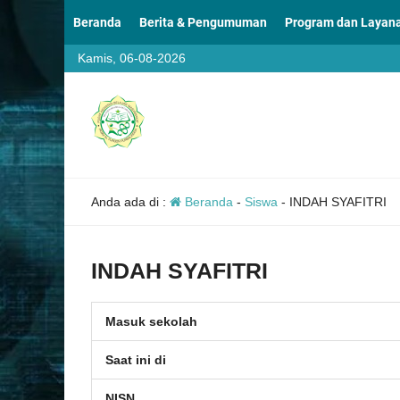
Beranda
Berita & Pengumuman
Program dan Layan
Kamis, 06-08-2026
Anda ada di :
Beranda
-
Siswa
-
INDAH SYAFITRI
INDAH SYAFITRI
Masuk sekolah
Saat ini di
NISN