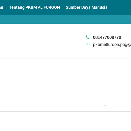
an
Tentang PKBM AL FURQON
Sumber Daya Manusia
081477008770
pkbmalfurqon.pbg
-