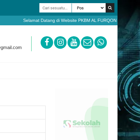
Selamat Datang di Website PKBM AL FURQON Bobotsari Purbal
https://ppdb.pkbmalfurqon.sch.id
@gmail.com