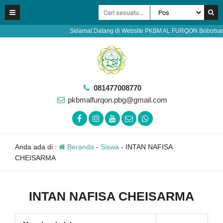
Selamat Datang di Website PKBM AL FURQON Bobotsari Pur
081477008770
pkbmalfurqon.pbg@gmail.com
Anda ada di :
Beranda
-
Siswa
-
INTAN NAFISA
CHEISARMA
INTAN NAFISA CHEISARMA