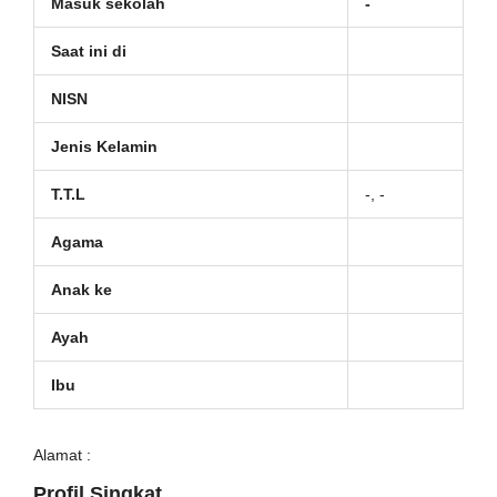
Masuk sekolah
-
Saat ini di
NISN
Jenis Kelamin
T.T.L
-, -
Agama
Anak ke
Ayah
Ibu
Alamat :
Profil Singkat