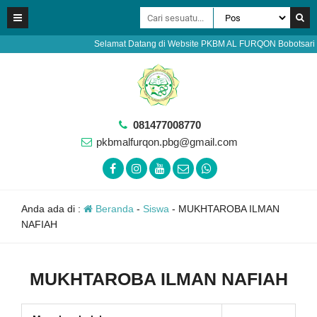
Selamat Datang di Website PKBM AL FURQON Bobotsari Purb
081477008770
pkbmalfurqon.pbg@gmail.com
Anda ada di :
Beranda
-
Siswa
-
MUKHTAROBA ILMAN
NAFIAH
MUKHTAROBA ILMAN NAFIAH