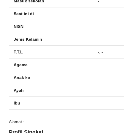
Masuk sekolah
-
Saat ini di
NISN
Jenis Kelamin
T.T.L
-, -
Agama
Anak ke
Ayah
Ibu
Alamat :
Profil Singkat