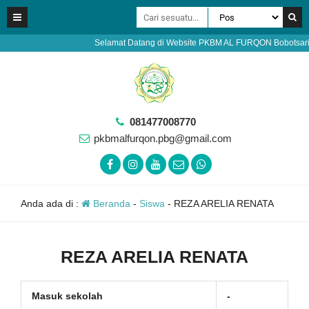
Selamat Datang di Website PKBM AL FURQON Bobotsari Purb
081477008770
pkbmalfurqon.pbg@gmail.com
Anda ada di :
Beranda
-
Siswa
-
REZA ARELIA RENATA
REZA ARELIA RENATA
Masuk sekolah
-