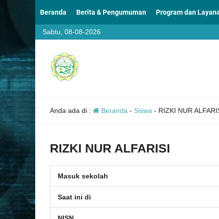
Beranda
Berita & Pengumuman
Program dan Layan
Sabtu, 08-08-2026
Anda ada di :
Beranda
-
Siswa
-
RIZKI NUR ALFARI
RIZKI NUR ALFARISI
Masuk sekolah
Saat ini di
NISN