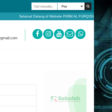
Selamat Datang di Website PKBM AL FURQON Bobotsari Purbal
https://ppdb.pkbmalfurqon.sch.id
@gmail.com