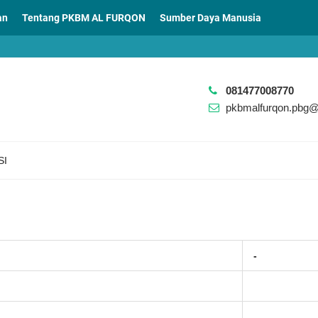
an
Tentang PKBM AL FURQON
Sumber Daya Manusia
081477008770
pkbmalfurqon.pbg
SI
-