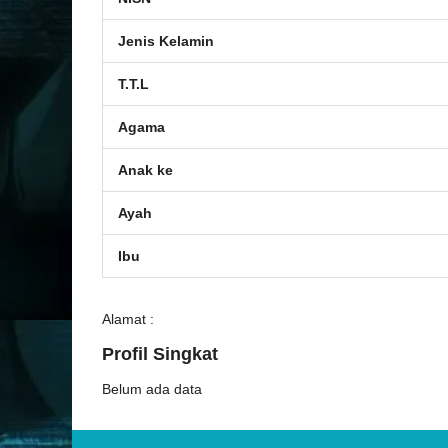
Jenis Kelamin
T.T.L
Agama
Anak ke
Ayah
Ibu
Alamat :
Profil Singkat
Belum ada data