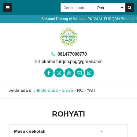
Selamat Datang di Website PKBM AL FURQON Bobotsari Purb
081477008770
pkbmalfurqon.pbg@gmail.com
Anda ada di :
Beranda
-
Siswa
-
ROHYATI
ROHYATI
Masuk sekolah
-