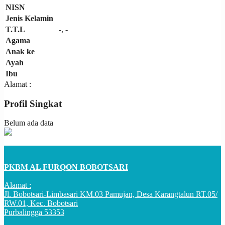
NISN
Jenis Kelamin
T.T.L
-, -
Agama
Anak ke
Ayah
Ibu
Alamat :
Profil Singkat
Belum ada data
PKBM AL FURQON BOBOTSARI
Alamat :
Jl. Bobotsari-Limbasari KM.03 Pamujan, Desa Karangtalun RT.05/
RW.01, Kec. Bobotsari
Purbalingga 53353