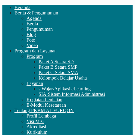
Beranda
Berita & Pengumuman
Agenda
Berita
Pengumuman
Blog
Foto
Video
Program dan Layanan
Program
Paket A Setara SD
Paket B Setara SMP
Paket C Setara SMA
Kelompok Belajar Usaha
Layanan
siWajar-Aplikasi eLearning
SIA-Sistem Informasi Administrasi
Kegiatan Penilaian
E-Modul Kesetaraan
Tentang PKBM AL FURQON
Profil Lembaga
Visi Misi
Akreditasi
Kurikulum