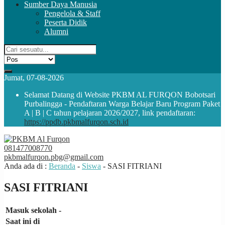
Sumber Daya Manusia
Pengelola & Staff
Peserta Didik
Alumni
Jumat, 07-08-2026
Selamat Datang di Website PKBM AL FURQON Bobotsari
Purbalingga - Pendaftaran Warga Belajar Baru Program Paket
A | B | C tahun pelajaran 2026/2027, link pendaftaran:
https://ppdb.pkbmalfurqon.sch.id
081477008770
pkbmalfurqon.pbg@gmail.com
Anda ada di :
Beranda
-
Siswa
-
SASI FITRIANI
SASI FITRIANI
Masuk sekolah
-
Saat ini di