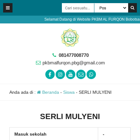
Selamat Datang di Website PKBM AL FURQON Bobotsari Pur
081477008770
pkbmalfurqon.pbg@gmail.com
Anda ada di :
Beranda
-
Siswa
-
SERLI MULYENI
SERLI MULYENI
Masuk sekolah
-