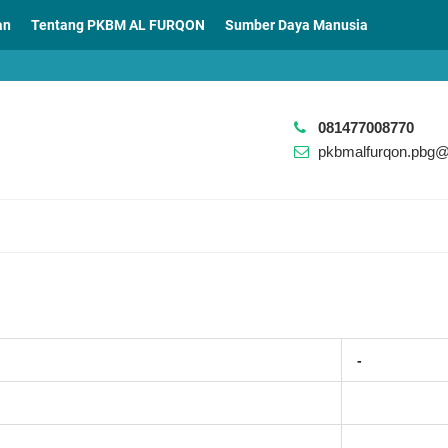
an
Tentang PKBM AL FURQON
Sumber Daya Manusia
081477008770
pkbmalfurqon.pbg
-