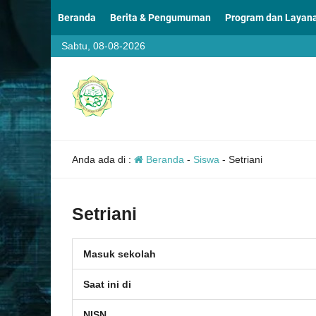
Beranda
Berita & Pengumuman
Program dan Layan
Sabtu, 08-08-2026
Anda ada di :
Beranda
-
Siswa
-
Setriani
Setriani
Masuk sekolah
Saat ini di
NISN