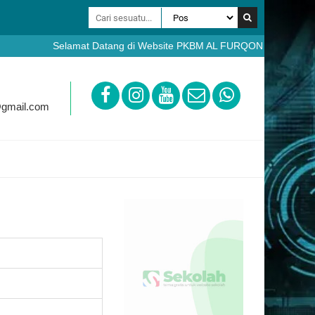
Selamat Datang di Website PKBM AL FURQON Bobotsari Purbal
https://ppdb.pkbmalfurqon.sch.id
@gmail.com