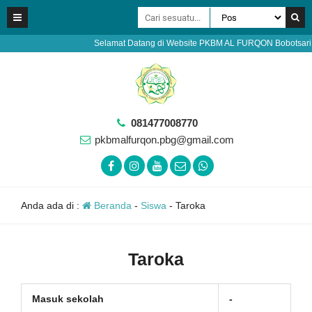
Selamat Datang di Website PKBM AL FURQON Bobotsari Pur
081477008770
pkbmalfurqon.pbg@gmail.com
Anda ada di :
Beranda
-
Siswa
-
Taroka
Taroka
Masuk sekolah
-