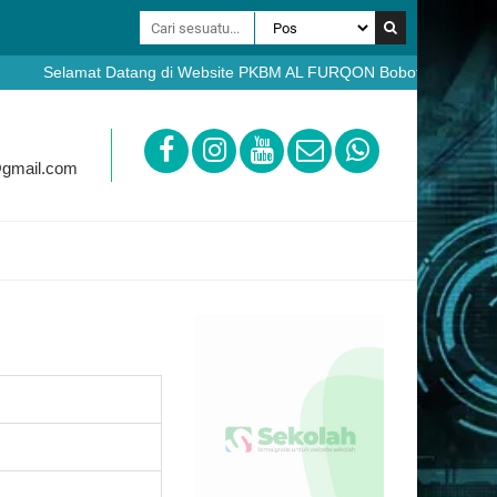
Selamat Datang di Website PKBM AL FURQON Bobotsari Purbalingga
https://ppdb.pkbmalfurqon.sch.id
@gmail.com