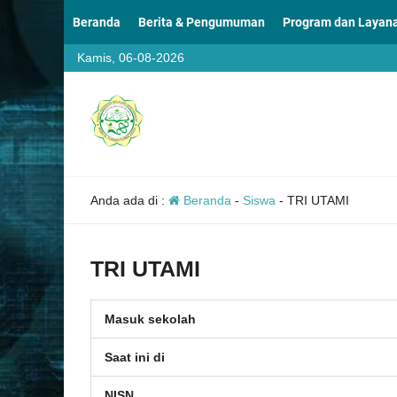
Beranda
Berita & Pengumuman
Program dan Layan
Kamis, 06-08-2026
Anda ada di :
Beranda
-
Siswa
-
TRI UTAMI
TRI UTAMI
Masuk sekolah
Saat ini di
NISN