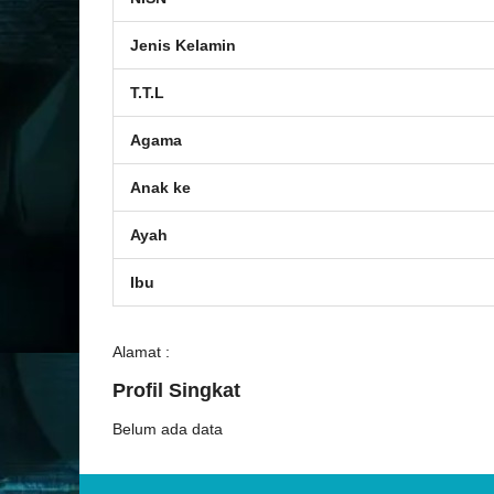
Jenis Kelamin
T.T.L
Agama
Anak ke
Ayah
Ibu
Alamat :
Profil Singkat
Belum ada data