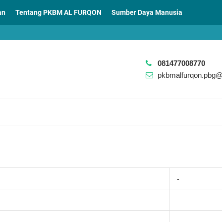
an
Tentang PKBM AL FURQON
Sumber Daya Manusia
081477008770
pkbmalfurqon.pbg
-