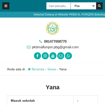
Selamat Datang di Website PKBM AL FURQON Bobotsari Pu
081477008770
pkbmalfurqon.pbg@gmail.com
Anda ada di :
Beranda
-
Siswa
-
Yana
Yana
Masuk sekolah
-