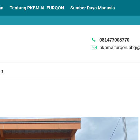
an
Tentang PKBM AL FURQON
Sumber Daya Manusia
081477008770
pkbmalfurqon.pbg
ng