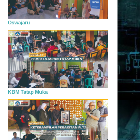
Oswajaru
KBM Tatap Muka