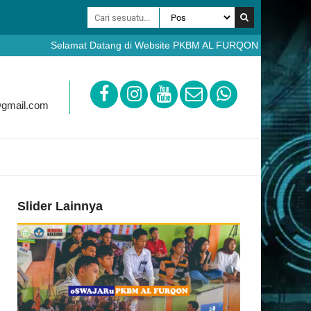
Selamat Datang di Website PKBM AL FURQON Bobotsari Purbaling
https://ppdb.pkbmalfurqon.sch.id
@gmail.com
Slider Lainnya