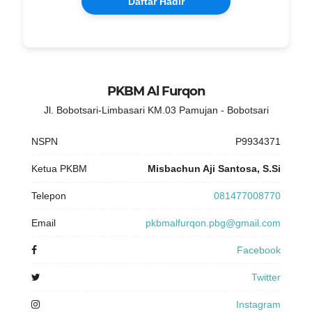
Daftar Hadir
PKBM Al Furqon
Jl. Bobotsari-Limbasari KM.03 Pamujan - Bobotsari
NSPN
P9934371
Ketua PKBM
Misbachun Aji Santosa, S.Si
Telepon
081477008770
Email
pkbmalfurqon.pbg@gmail.com
Facebook
Twitter
Instagram