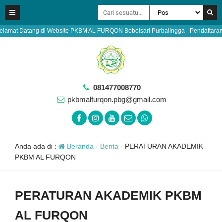
Datang di Website PKBM AL FURQON Bobotsari Purbalingga - Pendaftaran Warga Bel
081477008770
pkbmalfurqon.pbg@gmail.com
Anda ada di :
Beranda
-
Berita
-
PERATURAN AKADEMIK
PKBM AL FURQON
PERATURAN AKADEMIK PKBM
AL FURQON