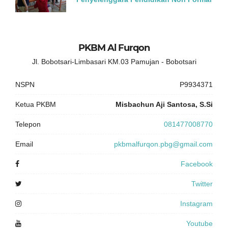
PKBM Al Furqon
Jl. Bobotsari-Limbasari KM.03 Pamujan - Bobotsari
NSPN
P9934371
Ketua PKBM
Misbachun Aji Santosa, S.Si
Telepon
081477008770
Email
pkbmalfurqon.pbg@gmail.com
Facebook
Twitter
Instagram
Youtube