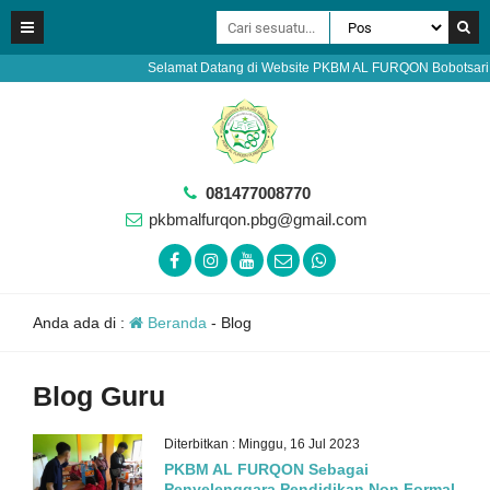
Selamat Datang di Website PKBM AL FURQON Bobotsari Purb
081477008770
pkbmalfurqon.pbg@gmail.com
Anda ada di :
Beranda
-
Blog
Blog Guru
Diterbitkan : Minggu, 16 Jul 2023
PKBM AL FURQON Sebagai
Penyelenggara Pendidikan Non Formal