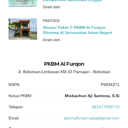
Diraih oleh :
PRESTASI
Alumni Paket C PKBM Al Furqon
Diterima di Universitas Islam Negeri
Diraih oleh :
PKBM Al Furqon
Jl. Bobotsari-Limbasari KM.03 Pamujan - Bobotsari
NSPN
P9934371
Ketua PKBM
Misbachun Aji Santosa, S.Si
Telepon
081477008770
Email
pkbmalfurqon.pbg@gmail.com