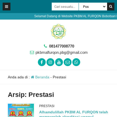
Selamat Datang di Website PKBM AL FURQON Bobotsari Purb
081477008770
pkbmalfurqon.pbg@gmail.com
Anda ada di :
Beranda
-
Prestasi
Arsip:
Prestasi
PRESTASI
Alhamdulillah PKBM AL FURQON telah
memperoleh akreditasi unggul