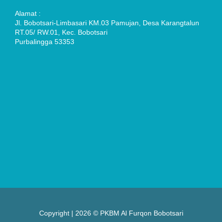
Alamat :
Jl. Bobotsari-Limbasari KM.03 Pamujan, Desa Karangtalun
RT.05/ RW.01, Kec. Bobotsari
Purbalingga 53353
Copyright | 2026 © PKBM Al Furqon Bobotsari