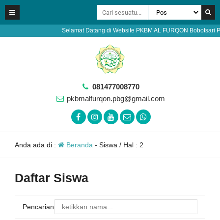
Selamat Datang di Website PKBM AL FURQON Bobotsari Purba
081477008770
pkbmalfurqon.pbg@gmail.com
Anda ada di :
Beranda
-
Siswa
/ Hal : 2
Daftar Siswa
Pencarian