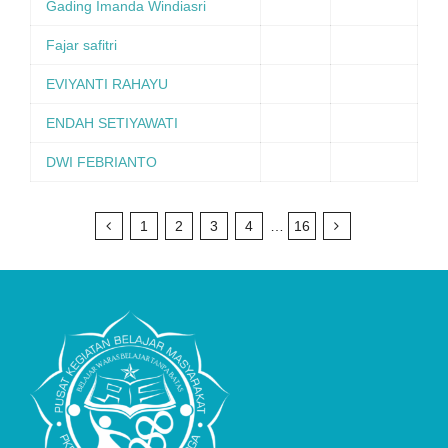
Gading Imanda Windiasri
Fajar safitri
EVIYANTI RAHAYU
ENDAH SETIYAWATI
DWI FEBRIANTO
1
2
3
4
…
16