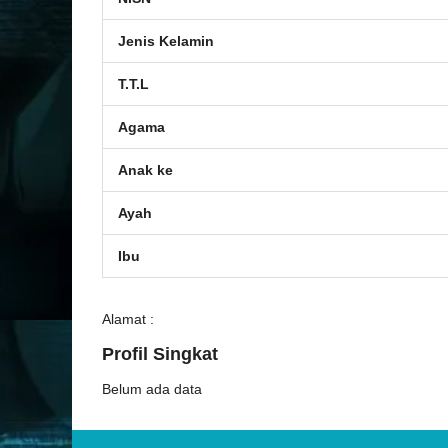
Jenis Kelamin
T.T.L
Agama
Anak ke
Ayah
Ibu
Alamat :
Profil Singkat
Belum ada data