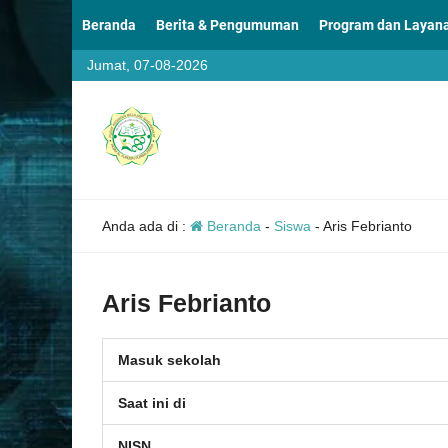
Beranda
Berita & Pengumuman
Program dan Layan
Jumat, 07-08-2026
Anda ada di :
Beranda
-
Siswa
-
Aris Febrianto
Aris Febrianto
Masuk sekolah
Saat ini di
NISN