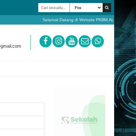
Selamat Datang di Website PKBM AL FURQON Bobotsa
https://ppdb.pkbmalfurqon.sch.id
@gmail.com