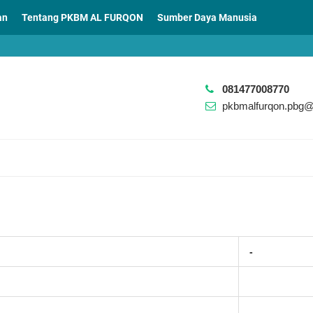
an
Tentang PKBM AL FURQON
Sumber Daya Manusia
081477008770
pkbmalfurqon.pbg
-