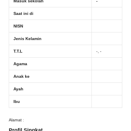
Masuk sekolah
-
Saat ini di
NISN
Jenis Kelamin
T.T.L
-, -
Agama
Anak ke
Ayah
Ibu
Alamat :
Profil Singkat