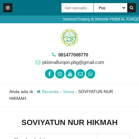
Selamat Datang di Website PKBM AL FURQON Bo
081477008770
pkbmalfurqon.pbg@gmail.com
Anda ada di :
Beranda
-
Siswa
-
SOVIYATUN NUR
HIKMAH
SOVIYATUN NUR HIKMAH